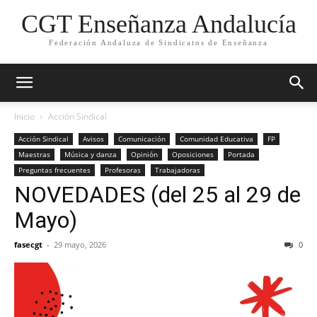
CGT Enseñanza Andalucía
Federación Andaluza de Sindicatos de Enseñanza
Inicio
Acción Sindical
Acción Sindical
Avisos
Comunicación
Comunidad Educativa
FP
Maestras
Música y danza
Opinión
Oposiciones
Portada
Preguntas frecuentes
Profesoras
Trabajadoras
NOVEDADES (del 25 al 29 de
Mayo)
fasecgt
-
29 mayo, 2026
0