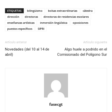
ETIQUETAS
bilingüismo
bolsas extraordinarias
cátedra
dirección
directoras
directoras de residencias escolares
enseñanzas artísticas
inmersión lingüística
oposiciones
puestos específicos
SIPRI
Artículo anterior
Artículo siguiente
Novedades (del 10 al 14 de
Algo huele a podrido en el
abril)
Comisionado del Polígono Sur
fasecgt