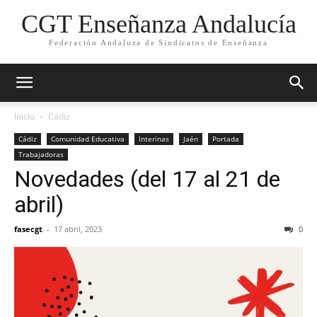
CGT Enseñanza Andalucía
Federación Andaluza de Sindicatos de Enseñanza
Inicio
Cádiz
Cádiz
Comunidad Educativa
Interinas
Jaén
Portada
Trabajadoras
Novedades (del 17 al 21 de
abril)
fasecgt
-
17 abril, 2023
0