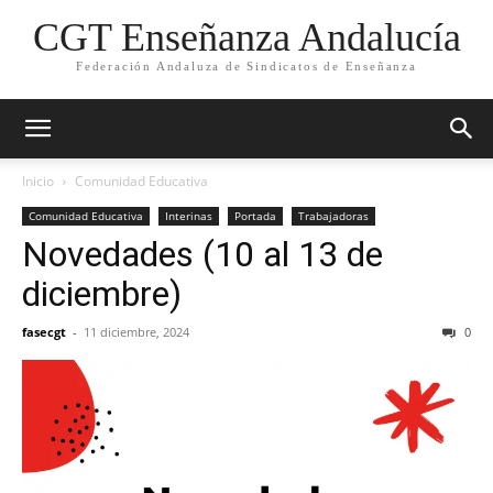
CGT Enseñanza Andalucía
Federación Andaluza de Sindicatos de Enseñanza
Inicio
Comunidad Educativa
Comunidad Educativa
Interinas
Portada
Trabajadoras
Novedades (10 al 13 de
diciembre)
fasecgt
-
11 diciembre, 2024
0