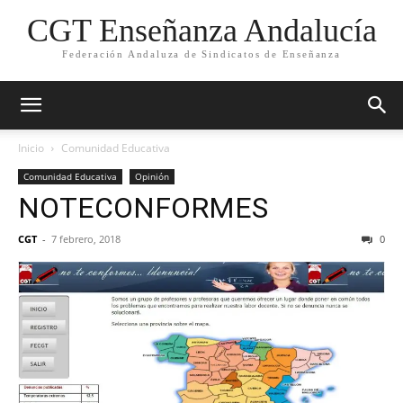
CGT Enseñanza Andalucía
Federación Andaluza de Sindicatos de Enseñanza
Inicio
Comunidad Educativa
Comunidad Educativa
Opinión
NOTECONFORMES
CGT
-
7 febrero, 2018
0