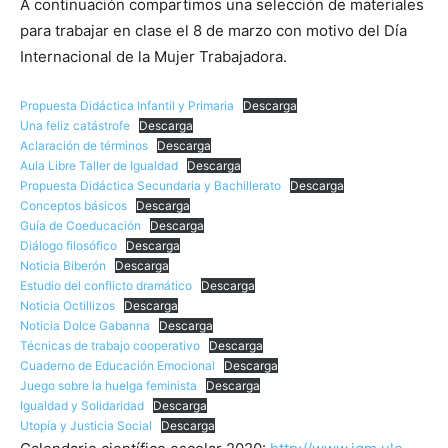
A continuación compartimos una selección de materiales
para trabajar en clase el 8 de marzo con motivo del Día
Internacional de la Mujer Trabajadora.
Propuesta Didáctica Infantil y Primaria
Descarga
Una feliz catástrofe
Descarga
Aclaración de términos
Descarga
Aula Libre Taller de Igualdad
Descarga
Propuesta Didáctica Secundaria y Bachillerato
Descarga
Conceptos básicos
Descarga
Guía de Coeducación
Descarga
Diálogo filosófico
Descarga
Noticia Biberón
Descarga
Estudio del conflicto dramático
Descarga
Noticia Octillizos
Descarga
Noticia Dolce Gabanna
Descarga
Técnicas de trabajo cooperativo
Descarga
Cuaderno de Educación Emocional
Descarga
Juego sobre la huelga feminista
Descarga
Igualdad y Solidaridad
Descarga
Utopía y Justicia Social
Descarga