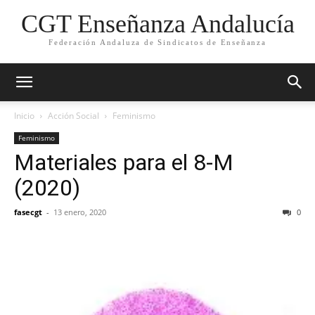
CGT Enseñanza Andalucía
Federación Andaluza de Sindicatos de Enseñanza
Inicio
Acción Social
Feminismo
Feminismo
Materiales para el 8-M
(2020)
fasecgt
-
13 enero, 2020
0