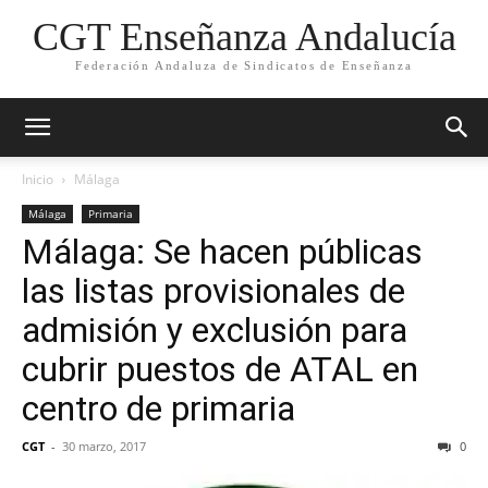
CGT Enseñanza Andalucía
Federación Andaluza de Sindicatos de Enseñanza
Inicio
Málaga
Málaga
Primaria
Málaga: Se hacen públicas
las listas provisionales de
admisión y exclusión para
cubrir puestos de ATAL en
centro de primaria
CGT
-
30 marzo, 2017
0