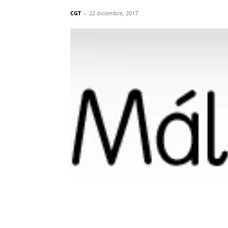
CGT
-
22 diciembre, 2017