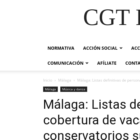
CGT E
NORMATIVA
ACCIÓN SOCIAL
ACC
COMUNICACIÓN
AFÍLIATE
CONT
Inicio
Málaga
Málaga: Listas definitivas de perso
Málaga
Música y danza
Málaga: Listas de
cobertura de vac
conservatorios s