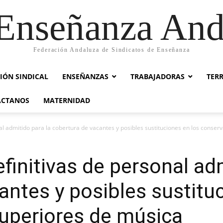
nseñanza And
Federación Andaluza de Sindicatos de Enseñanza
IÓN SINDICAL
ENSEÑANZAS
TRABAJADORAS
TER
ACTANOS
MATERNIDAD
nal admitido para la cobertura de vacantes y posibles sustituciones en los conser
finitivas de personal ad
antes y posibles sustitu
uperiores de música