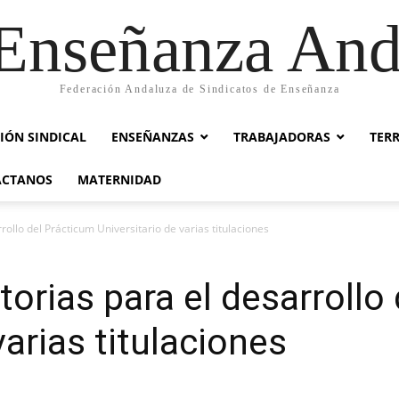
nseñanza And
Federación Andaluza de Sindicatos de Enseñanza
IÓN SINDICAL
ENSEÑANZAS
TRABAJADORAS
TER
ACTANOS
MATERNIDAD
ollo del Prácticum Universitario de varias titulaciones
orias para el desarrollo
varias titulaciones