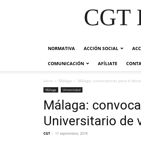
CGT E
NORMATIVA
ACCIÓN SOCIAL
ACC
COMUNICACIÓN
AFÍLIATE
CONT
Inicio
Málaga
Málaga: convocatorias para el desarr
Málaga
Universidad
Málaga: convocat
Universitario de 
CGT
-
11 septiembre, 2018