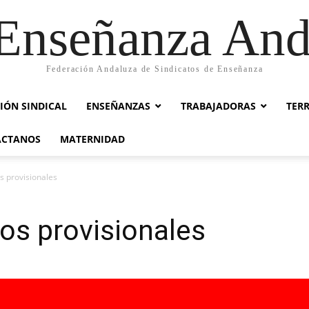
nseñanza And
Federación Andaluza de Sindicatos de Enseñanza
IÓN SINDICAL
ENSEÑANZAS
TRABAJADORAS
TER
ACTANOS
MATERNIDAD
s provisionales
os provisionales