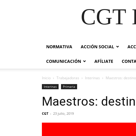
CGT E
NORMATIVA
ACCIÓN SOCIAL
ACC
COMUNICACIÓN
AFÍLIATE
CONT
Inicio
Trabajadoras
Interinas
Maestros: destino
Interinas
Primaria
Maestros: destin
CGT
-
23 julio, 2019