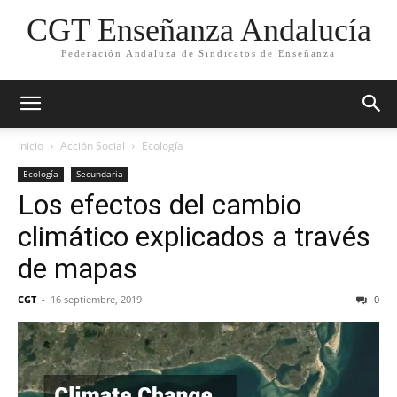
CGT Enseñanza Andalucía
Federación Andaluza de Sindicatos de Enseñanza
Inicio
Acción Social
Ecología
Ecología
Secundaria
Los efectos del cambio
climático explicados a través
de mapas
CGT
-
16 septiembre, 2019
0