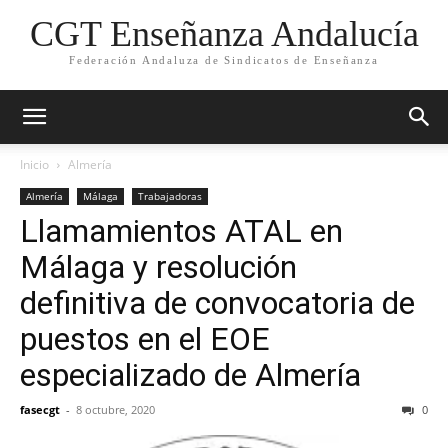
CGT Enseñanza Andalucía
Federación Andaluza de Sindicatos de Enseñanza
Inicio
Almería
Almería
Málaga
Trabajadoras
Llamamientos ATAL en
Málaga y resolución
definitiva de convocatoria de
puestos en el EOE
especializado de Almería
fasecgt
-
8 octubre, 2020
0