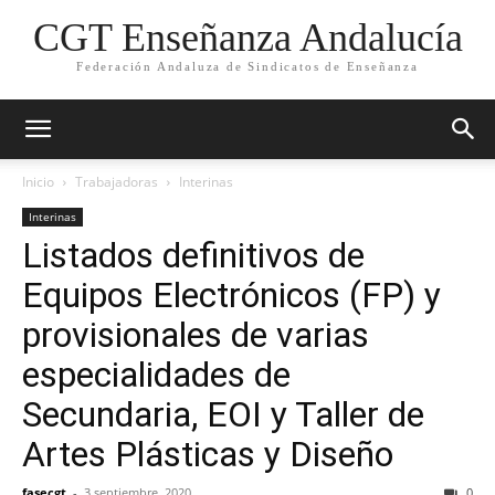
CGT Enseñanza Andalucía
Federación Andaluza de Sindicatos de Enseñanza
Inicio
Trabajadoras
Interinas
Interinas
Listados definitivos de
Equipos Electrónicos (FP) y
provisionales de varias
especialidades de
Secundaria, EOI y Taller de
Artes Plásticas y Diseño
fasecgt
-
3 septiembre, 2020
0