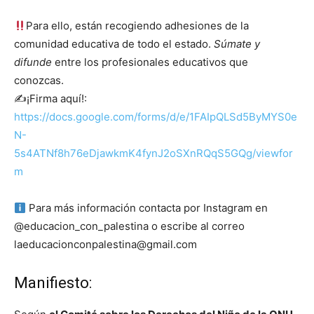
Para ello, están recogiendo adhesiones de la
comunidad educativa de todo el estado.
Súmate y
difunde
entre los profesionales educativos que
conozcas.
✍️¡Firma aquí!:
https://docs.google.com/forms/d/e/1FAIpQLSd5ByMYS0e
N-
5s4ATNf8h76eDjawkmK4fynJ2oSXnRQqS5GQg/viewfor
m
Para más información contacta por Instagram en
@educacion_con_palestina o escribe al correo
laeducacionconpalestina@gmail.com
Manifiesto: