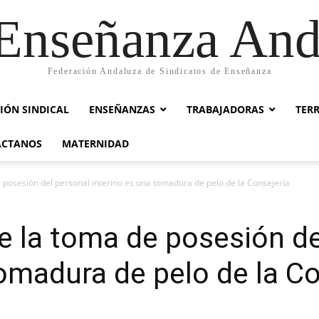
nseñanza And
Federación Andaluza de Sindicatos de Enseñanza
IÓN SINDICAL
ENSEÑANZAS
TRABAJADORAS
TER
ACTANOS
MATERNIDAD
 posesión del personal interino es una tomadura de pelo de la Consejería
e la toma de posesión de
tomadura de pelo de la Co