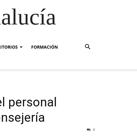
alucía
RITORIOS
FORMACIÓN
l personal
nsejería
0