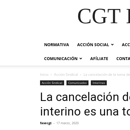
CGT E
NORMATIVA
ACCIÓN SOCIAL
ACC
COMUNICACIÓN
AFÍLIATE
CONT
Inicio
Acción Sindical
La cancelación de la toma de
Acción Sindical
Comunicados
Interinas
La cancelación d
interino es una 
fasecgt
-
17 marzo, 2020