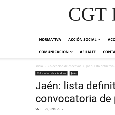
CGT E
NORMATIVA
ACCIÓN SOCIAL
ACC
COMUNICACIÓN
AFÍLIATE
CONT
Inicio
Colocación de efectivos
Jaén: lista definiti
Colocación de efectivos
Jaén
Jaén: lista defin
convocatoria de 
CGT
-
20 junio, 2017