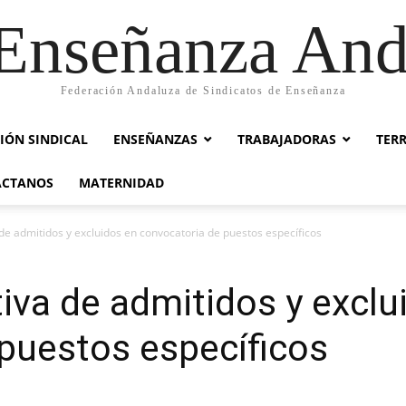
nseñanza And
Federación Andaluza de Sindicatos de Enseñanza
IÓN SINDICAL
ENSEÑANZAS
TRABAJADORAS
TER
ACTANOS
MATERNIDAD
va de admitidos y excluidos en convocatoria de puestos específicos
itiva de admitidos y excl
puestos específicos