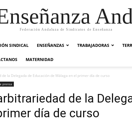
nseñanza And
Federación Andaluza de Sindicatos de Enseñanza
IÓN SINDICAL
ENSEÑANZAS
TRABAJADORAS
TER
ACTANOS
MATERNIDAD
ad de la Delegada de Educación de Málaga en el primer día de curso
e prensa
arbitrariedad de la Dele
primer día de curso