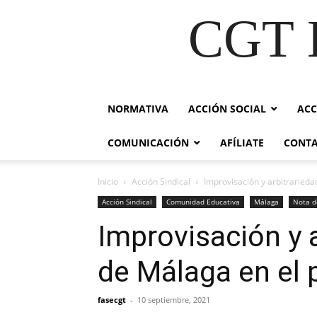
CGT E
NORMATIVA
ACCIÓN SOCIAL
ACC
COMUNICACIÓN
AFÍLIATE
CONT
Inicio
Acción Sindical
Improvisación y arbitraried
Acción Sindical
Comunidad Educativa
Málaga
Nota d
Improvisación y 
de Málaga en el 
fasecgt
-
10 septiembre, 2021