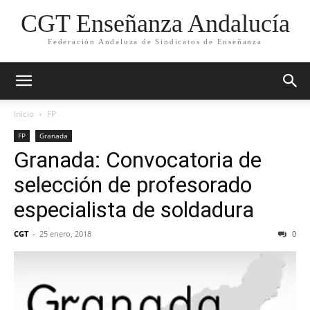
CGT Enseñanza Andalucía
Federación Andaluza de Sindicatos de Enseñanza
Inicio
FP
FP
Granada
Granada: Convocatoria de
selección de profesorado
especialista de soldadura
CGT
-
25 enero, 2018
0