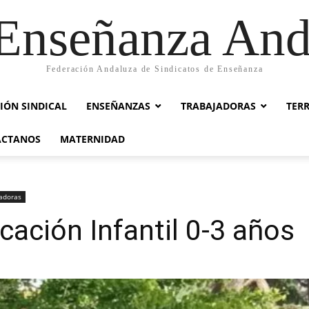
nseñanza And
Federación Andaluza de Sindicatos de Enseñanza
IÓN SINDICAL
ENSEÑANZAS
TRABAJADORAS
TER
ACTANOS
MATERNIDAD
adoras
cación Infantil 0-3 años