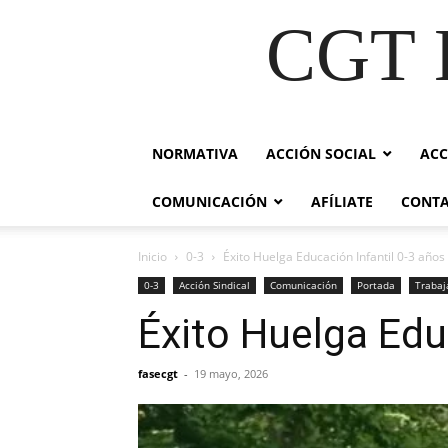
CGT E
NORMATIVA
ACCIÓN SOCIAL
ACC
COMUNICACIÓN
AFÍLIATE
CONT
Inicio
0-3
Éxito Huelga Educación Infantil 0-3 años
0-3
Acción Sindical
Comunicación
Portada
Trabaj
Éxito Huelga Edu
fasecgt
-
19 mayo, 2026