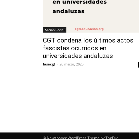
Acción Social
CGT condena los últimos actos
fascistas ocurridos en
universidades andaluzas
fasecgt
-
20 marzo, 2025
© Newspaper WordPress Theme by TagDiv