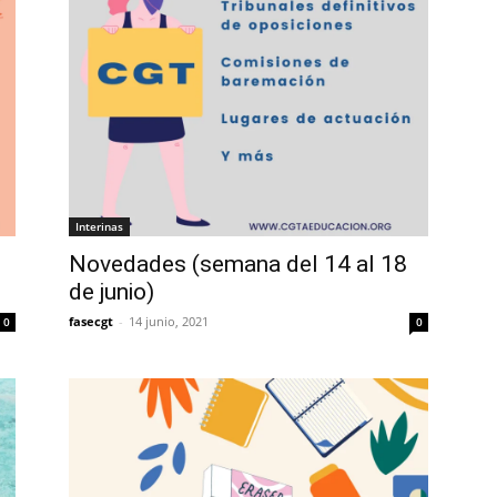
Interinas
Novedades (semana del 14 al 18
de junio)
fasecgt
-
14 junio, 2021
0
0