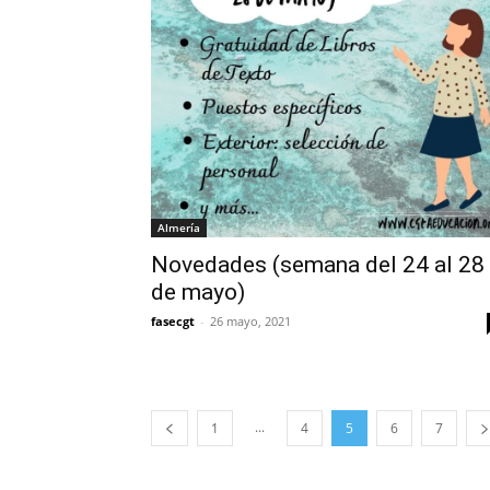
Almería
Novedades (semana del 24 al 28
de mayo)
fasecgt
-
26 mayo, 2021
...
1
4
5
6
7