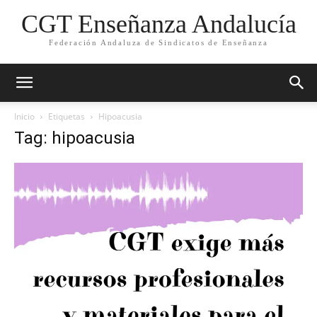
CGT Enseñanza Andalucía
Federación Andaluza de Sindicatos de Enseñanza
Inicio
Etiquetas
Hipoacusia
Tag: hipoacusia