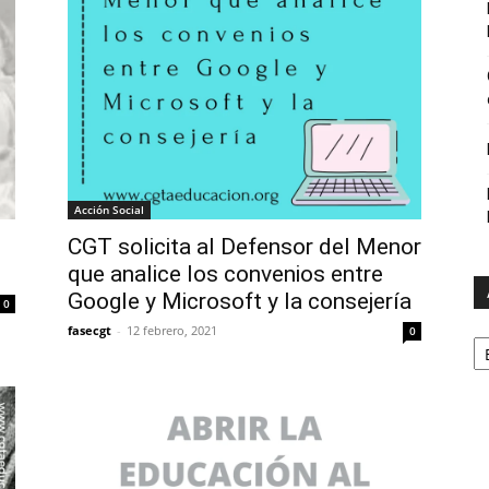
Acción Social
CGT solicita al Defensor del Menor
que analice los convenios entre
Google y Microsoft y la consejería
0
fasecgt
-
12 febrero, 2021
0
A