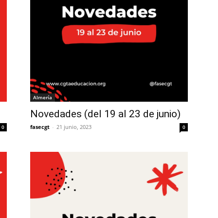
Almería
Novedades (del 19 al 23 de junio)
fasecgt
-
21 junio, 2023
0
0