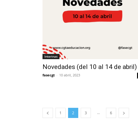
Interinas
Novedades (del 10 al 14 de abril)
fasecgt
-
10 abril, 2023
...
1
2
3
6