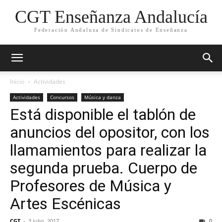
CGT Enseñanza Andalucía
Federación Andaluza de Sindicatos de Enseñanza
Inicio
Actividades
Actividades
Concursos
Música y danza
Está disponible el tablón de
anuncios del opositor, con los
llamamientos para realizar la
segunda prueba. Cuerpo de
Profesores de Música y
Artes Escénicas
CGT
-
3 julio, 2017
0