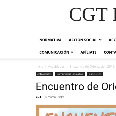
CGT E
NORMATIVA
ACCIÓN SOCIAL
ACC
COMUNICACIÓN
AFÍLIATE
CONT
Inicio
Actividades
Encuentro de Orientación 2019. 
Actividades
Comunidad Educativa
Concursos
Encuentro de Ori
CGT
-
6 marzo, 2019