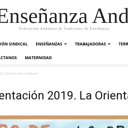
nseñanza And
Federación Andaluza de Sindicatos de Enseñanza
IÓN SINDICAL
ENSEÑANZAS
TRABAJADORAS
TER
ACTANOS
MATERNIDAD
La Orientación a debate.
entación 2019. La Orient