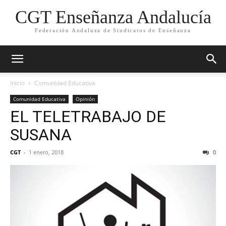
CGT Enseñanza Andalucía
Federación Andaluza de Sindicatos de Enseñanza
Inicio
Comunidad Educativa
Comunidad Educativa
Opinión
EL TELETRABAJO DE
SUSANA
CGT
-
1 enero, 2018
0