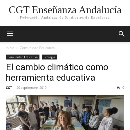
CGT Enseñanza Andalucía
Federación Andaluza de Sindicatos de Enseñanza
Inicio
Comunidad Educativa
Comunidad Educativa
Ecología
El cambio climático como
herramienta educativa
CGT
-
20 septiembre, 2019
0