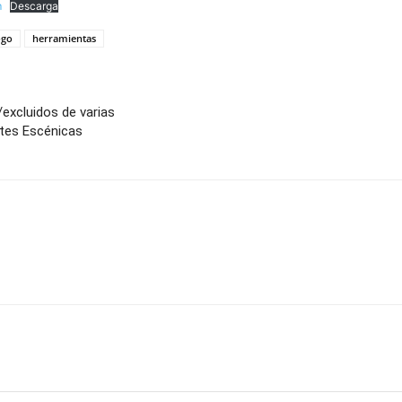
m
Descarga
ogo
herramientas
/excluidos de varias
rtes Escénicas