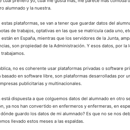
e cuál prefiero yo, cuál me gusta más, me parece más cómoda o 
tro alumnado y la nuestra.
 estas plataformas, se van a tener que guardar datos del alumna
otas de trabajos, optativas en las que se matricula cada uno, et
están en España, mientras que los servidores de la Junta, ampa
incias, son propiedad de la Administración. Y esos datos, por la 
 trabajamos.
ública, no es coherente usar plataformas privadas o software p
tá basado en software libre, son plataformas desarrolladas por u
mpresas publicitarias y multinacionales.
nta está dispuesta a que colguemos datos del alumnado en otro s
ón, ya nos han convertido en enfermeros y enfermeras, en espec
r dónde guardo los datos de mi alumnado? Es que no se nos debe
mos llevado estos meses a las espaldas.