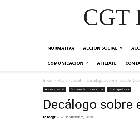
CGT E
NORMATIVA
ACCIÓN SOCIAL
ACC
COMUNICACIÓN
AFÍLIATE
CONT
Inicio
Acción Social
Decálogo sobre el uso de Moo
Acción Social
Comunidad Educativa
Trabajadoras
Decálogo sobre 
fasecgt
-
28 septiembre, 2020