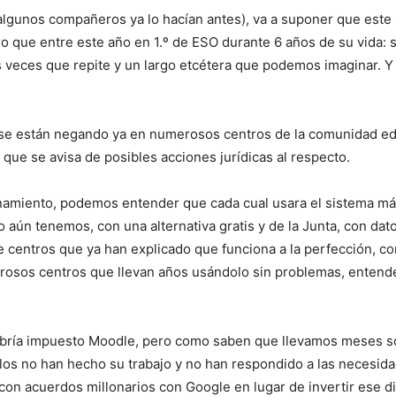
algunos compañeros ya lo hacían antes), va a suponer que este
o que entre este año en 1.º de ESO durante 6 años de su vida: s
as veces que repite y un largo etcétera que podemos imaginar. 
se están negando ya en numerosos centros de la comunidad educ
 que se avisa de posibles acciones jurídicas al respecto.
finamiento, podemos entender que cada cual usara el sistema más 
ún tenemos, con una alternativa gratis y de la Junta, con dato
e centros que ya han explicado que funciona a la perfección, 
merosos centros que llevan años usándolo sin problemas, entend
habría impuesto Moodle, pero como saben que llevamos meses 
los no han hecho su trabajo y no han respondido a las necesid
con acuerdos millonarios con Google en lugar de invertir ese di