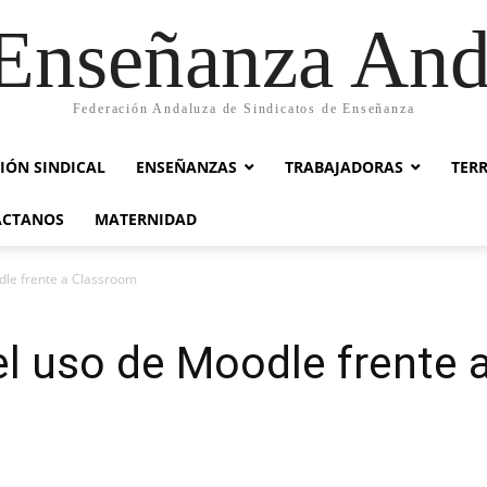
nseñanza And
Federación Andaluza de Sindicatos de Enseñanza
IÓN SINDICAL
ENSEÑANZAS
TRABAJADORAS
TER
ACTANOS
MATERNIDAD
dle frente a Classroom
el uso de Moodle frente 