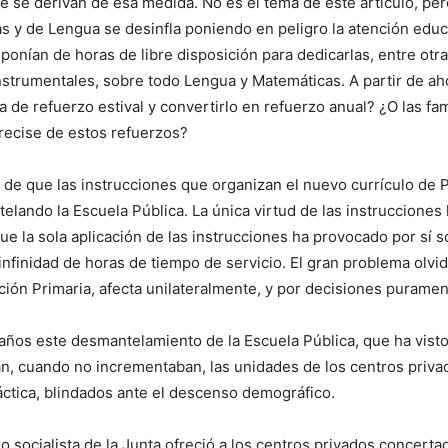
se derivan de esa medida. No es el tema de este artículo, pero
y de Lengua se desinfla poniendo en peligro la atención educa
sponían de horas de libre disposición para dedicarlas, entre otr
nstrumentales, sobre todo Lengua y Matemáticas. A partir de ah
de refuerzo estival y convertirlo en refuerzo anual? ¿O las fam
recise de estos refuerzos?
a de que las instrucciones que organizan el nuevo currículo de 
elando la Escuela Pública. La única virtud de las instrucciones
e la sola aplicación de las instrucciones ha provocado por sí 
nfinidad de horas de tiempo de servicio. El gran problema olvi
ión Primaria, afecta unilateralmente, y por decisiones purament
ños este desmantelamiento de la Escuela Pública, que ha vist
n, cuando no incrementaban, las unidades de los centros priva
áctica, blindados ante el descenso demográfico.
no socialista de la Junta ofreció a los centros privados concer