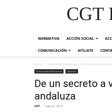
CGT E
NORMATIVA
ACCIÓN SOCIAL
ACC
COMUNICACIÓN
AFÍLIATE
CONT
Inicio
Comunidad Educativa
De un secreto a voces.
Comunidad Educativa
Opinión
De un secreto a v
andaluza
CGT
-
1 agosto, 2019