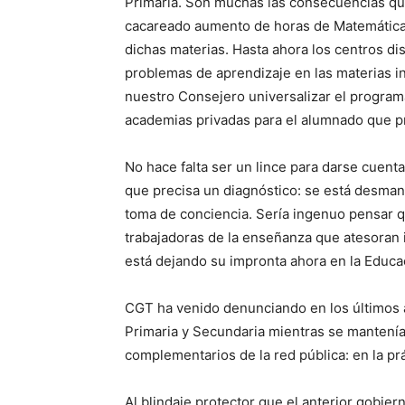
Primaria. Son muchas las consecuencias que 
cacareado aumento de horas de Matemáticas 
dichas materias. Hasta ahora los centros di
problemas de aprendizaje en las materias i
nuestro Consejero universalizar el programa 
academias privadas para el alumnado que p
No hace falta ser un lince para darse cuent
que precisa un diagnóstico: se está desmant
toma de conciencia. Sería ingenuo pensar qu
trabajadoras de la enseñanza que atesoran i
está dejando su impronta ahora en la Educac
CGT ha venido denunciando en los últimos a
Primaria y Secundaria mientras se mantenía
complementarios de la red pública: en la pr
Al blindaje protector que el anterior gobier