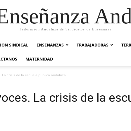
nseñanza And
Federación Andaluza de Sindicatos de Enseñanza
IÓN SINDICAL
ENSEÑANZAS
TRABAJADORAS
TER
ACTANOS
MATERNIDAD
 La crisis de la escuela pública andaluza
oces. La crisis de la esc