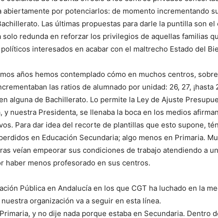
ta abiertamente por potenciarlos: de momento incrementando 
chillerato. Las últimas propuestas para darle la puntilla son el
 solo redunda en reforzar los privilegios de aquellas familias q
os políticos interesados en acabar con el maltrecho Estado del Bi
 últimos años hemos contemplado cómo en muchos centros, sobre
ncrementaban las ratios de alumnado por unidad: 26, 27, ¡hasta 2
 en alguna de Bachillerato. Lo permite la Ley de Ajuste Presupu
fa, y nuestra Presidenta, se llenaba la boca en los medios afirm
vos. Para dar idea del recorte de plantillas que esto supone, 
perdidos en Educación Secundaria; algo menos en Primaria. Muc
as veían empeorar sus condiciones de trabajo atendiendo a 
or haber menos profesorado en sus centros.
ación Pública en Andalucía en los que CGT ha luchado en la me
y nuestra organización va a seguir en esta línea.
 de Primaria, y no dije nada porque estaba en Secundaria. Dentr