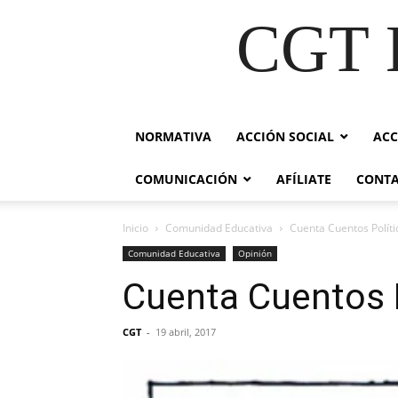
CGT E
NORMATIVA
ACCIÓN SOCIAL
ACC
COMUNICACIÓN
AFÍLIATE
CONT
Inicio
Comunidad Educativa
Cuenta Cuentos Políti
Comunidad Educativa
Opinión
Cuenta Cuentos 
CGT
-
19 abril, 2017