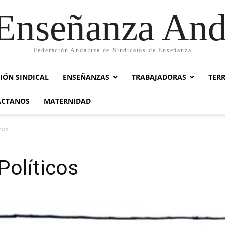
nseñanza And
Federación Andaluza de Sindicatos de Enseñanza
IÓN SINDICAL
ENSEÑANZAS
TRABAJADORAS
TER
ACTANOS
MATERNIDAD
cos
Políticos