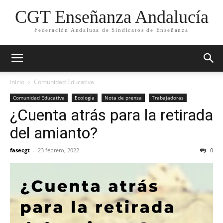
CGT Enseñanza Andalucía
Federación Andaluza de Sindicatos de Enseñanza
Inicio
Comunidad Educativa
Comunidad Educativa
Ecología
Nota de prensa
Trabajadoras
¿Cuenta atrás para la retirada
del amianto?
fasecgt
-
23 febrero, 2022
0