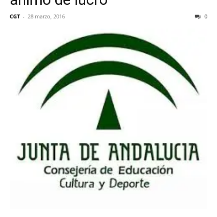
CGT
-
28 marzo, 2016
0