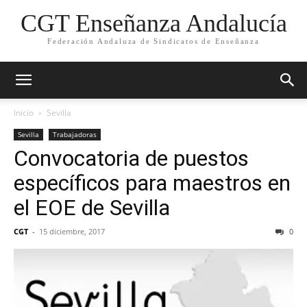
CGT Enseñanza Andalucía
Federación Andaluza de Sindicatos de Enseñanza
Inicio
Sevilla
Sevilla
Trabajadoras
Convocatoria de puestos
específicos para maestros en
el EOE de Sevilla
CGT
-
15 diciembre, 2017
0