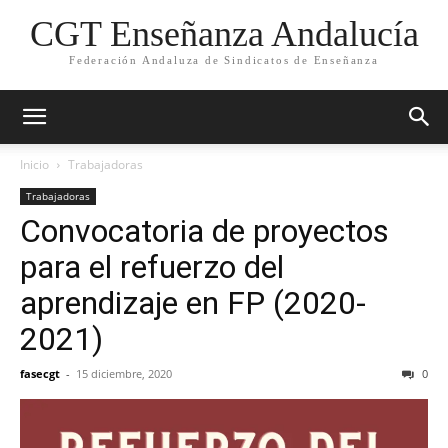
CGT Enseñanza Andalucía
Federación Andaluza de Sindicatos de Enseñanza
Inicio
Trabajadoras
Trabajadoras
Convocatoria de proyectos
para el refuerzo del
aprendizaje en FP (2020-
2021)
fasecgt
-
15 diciembre, 2020
0