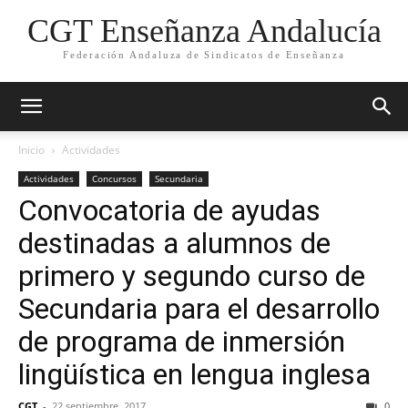
CGT Enseñanza Andalucía
Federación Andaluza de Sindicatos de Enseñanza
Inicio
Actividades
Actividades
Concursos
Secundaria
Convocatoria de ayudas
destinadas a alumnos de
primero y segundo curso de
Secundaria para el desarrollo
de programa de inmersión
lingüística en lengua inglesa
CGT
-
22 septiembre, 2017
0