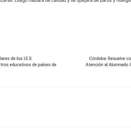
zarse. Luego hablará de calidad y se quejará de paros y huelg
res de los I.E.S.
Córdoba: Resuelve co
ntros educativos de países de
Atención al Alumnado 