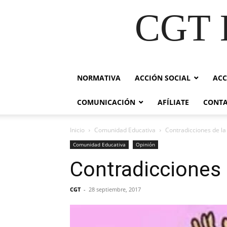
CGT E
NORMATIVA
ACCIÓN SOCIAL
ACC
COMUNICACIÓN
AFÍLIATE
CONT
Inicio
Comunidad Educativa
Contradicciones de l
Comunidad Educativa
Opinión
Contradicciones
CGT
-
28 septiembre, 2017