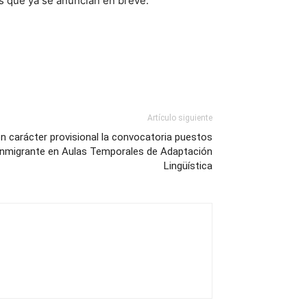
as que ya se anuncian en breve.
Artículo siguiente
n carácter provisional la convocatoria puestos
Inmigrante en Aulas Temporales de Adaptación
Lingüística