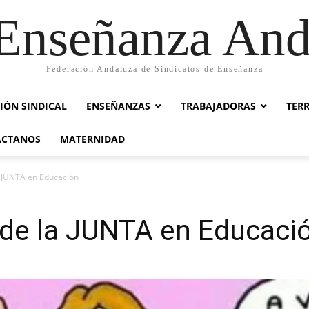
nseñanza And
Federación Andaluza de Sindicatos de Enseñanza
IÓN SINDICAL
ENSEÑANZAS
TRABAJADORAS
TER
ACTANOS
MATERNIDAD
a JUNTA en Educación
 de la JUNTA en Educaci