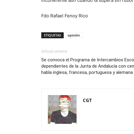
incoherente aun cuando la supera sin rubori
Fdo Rafael Fenoy Rico
ETIQUETAS
opinión
Artículo anterior
Se convoca el Programa de Intercambios Escola
dependientes de la Junta de Andalucía con ce
habla inglesa, francesa, portuguesa y alemana
CGT