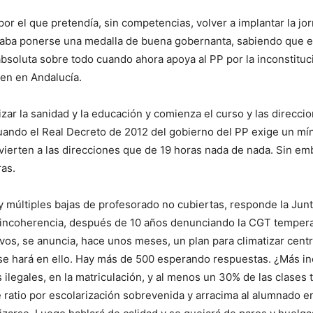
r el que pretendía, sin competencias, volver a implantar la jor
eaba ponerse una medalla de buena gobernanta, sabiendo que el 
absoluta sobre todo cuando ahora apoya al PP por la inconstituc
en en Andalucía.
izar la sanidad y la educación y comienza el curso y las direcc
uando el Real Decreto de 2012 del gobierno del PP exige un mín
advierten a las direcciones que de 19 horas nada de nada. Sin e
ras.
y múltiples bajas de profesorado no cubiertas, responde la Junt
 incoherencia, después de 10 años denunciando la CGT tempera
os, se anuncia, hace unos meses, un plan para climatizar centr
 se hará en ello. Hay más de 500 esperando respuestas. ¿Más i
s ilegales, en la matriculación, y al menos un 30% de las clase
 ratio por escolarización sobrevenida y arracima al alumnado en