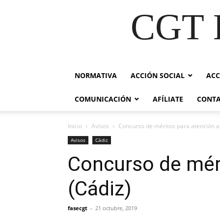
CGT E
NORMATIVA
ACCIÓN SOCIAL
ACC
COMUNICACIÓN
AFÍLIATE
CONT
Inicio
Avisos
Concurso de méritos para atención a
Avisos
Cádiz
Concurso de mér
(Cádiz)
fasecgt
-
21 octubre, 2019