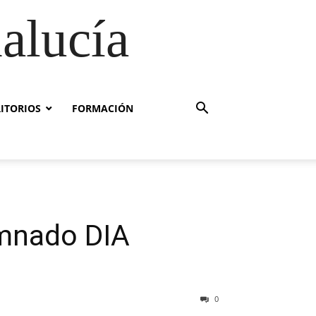
alucía
RITORIOS
FORMACIÓN
umnado DIA
0