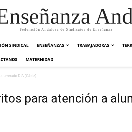
nseñanza And
Federación Andaluza de Sindicatos de Enseñanza
IÓN SINDICAL
ENSEÑANZAS
TRABAJADORAS
TER
ACTANOS
MATERNIDAD
 alumnado DIA (Cádiz)
itos para atención a al