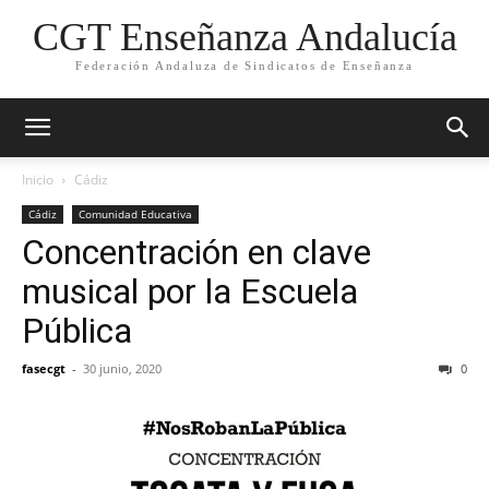
CGT Enseñanza Andalucía
Federación Andaluza de Sindicatos de Enseñanza
Inicio
Cádiz
Cádiz
Comunidad Educativa
Concentración en clave
musical por la Escuela
Pública
fasecgt
-
30 junio, 2020
0