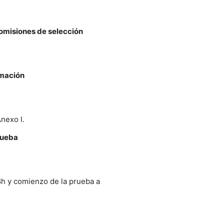
comisiones de selección
emación
Anexo I.
rueba
 8h y comienzo de la prueba a