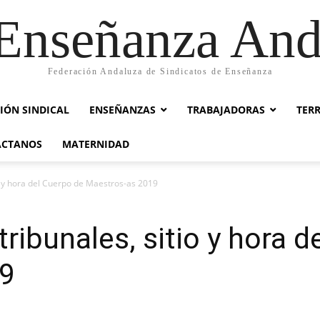
nseñanza And
Federación Andaluza de Sindicatos de Enseñanza
IÓN SINDICAL
ENSEÑANZAS
TRABAJADORAS
TER
ACTANOS
MATERNIDAD
o y hora del Cuerpo de Maestros-as 2019
ribunales, sitio y hora d
19