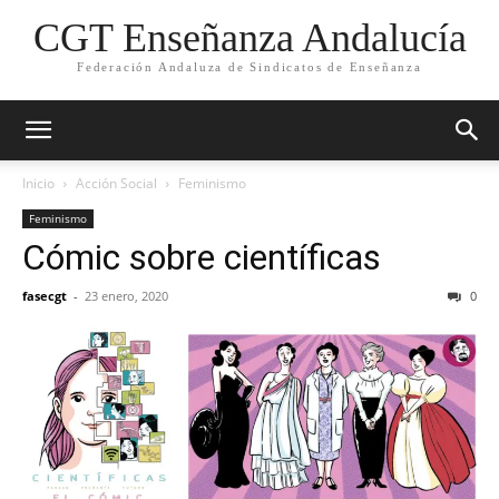
CGT Enseñanza Andalucía
Federación Andaluza de Sindicatos de Enseñanza
Inicio
Acción Social
Feminismo
Feminismo
Cómic sobre científicas
fasecgt
-
23 enero, 2020
0