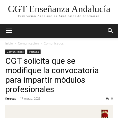
CGT Enseñanza Andalucía
Federación Andaluza de Sindicatos de Enseñanza
Inicio
Comunicación
Comunicados
Comunicados
Portada
CGT solicita que se
modifique la convocatoria
para impartir módulos
profesionales
fasecgt
-
17 marzo, 2025
0