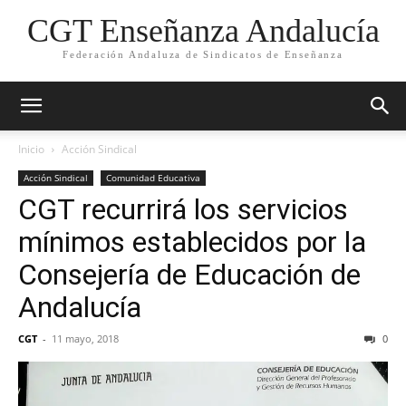
CGT Enseñanza Andalucía
Federación Andaluza de Sindicatos de Enseñanza
Inicio
Acción Sindical
Acción Sindical
Comunidad Educativa
CGT recurrirá los servicios
mínimos establecidos por la
Consejería de Educación de
Andalucía
CGT
-
11 mayo, 2018
0