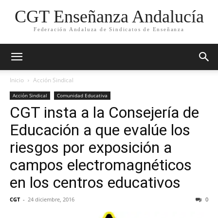
CGT Enseñanza Andalucía
Federación Andaluza de Sindicatos de Enseñanza
Inicio
Acción Sindical
Acción Sindical
Comunidad Educativa
CGT insta a la Consejería de
Educación a que evalúe los
riesgos por exposición a
campos electromagnéticos
en los centros educativos
CGT
-
24 diciembre, 2016
0