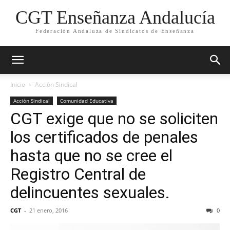
CGT Enseñanza Andalucía
Federación Andaluza de Sindicatos de Enseñanza
Inicio
Acción Sindical
Acción Sindical
Comunidad Educativa
CGT exige que no se soliciten
los certificados de penales
hasta que no se cree el
Registro Central de
delincuentes sexuales.
CGT
-
21 enero, 2016
0