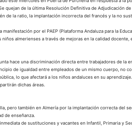
do este miércoles en Puerta de Purchena en respuesta a la polí
Se quejan de la última Resolución Definitiva de Adjudicación de 
én de la ratio, la implantación incorrecta del francés y la no su
a manifestación por el PAEP (Plataforma Andaluza para la Educ
os niños almerienses a través de mejoras en la calidad docente, e
unta hace una discriminación directa entre trabajadores de la en
rincipio de igualdad entre empleados de un mismo cuerpo, no co
blica, lo que afectará a los niños andaluces en su aprendizaje.
artirán dichas áreas.
la, pero también en Almería por la implantación correcta del se
ad de enseñanza.
inmediata de sustituciones y vacantes en Infantil, Primaria y S