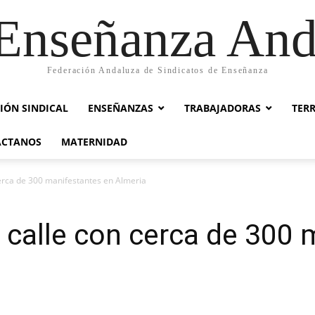
nseñanza And
Federación Andaluza de Sindicatos de Enseñanza
IÓN SINDICAL
ENSEÑANZAS
TRABAJADORAS
TER
ACTANOS
MATERNIDAD
cerca de 300 manifestantes en Almeria
 calle con cerca de 300 