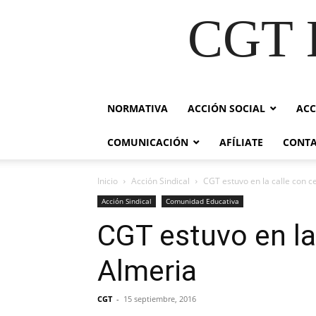
CGT E
NORMATIVA
ACCIÓN SOCIAL
ACC
COMUNICACIÓN
AFÍLIATE
CONT
Inicio
Acción Sindical
CGT estuvo en la calle con 
Acción Sindical
Comunidad Educativa
CGT estuvo en la
Almeria
CGT
-
15 septiembre, 2016