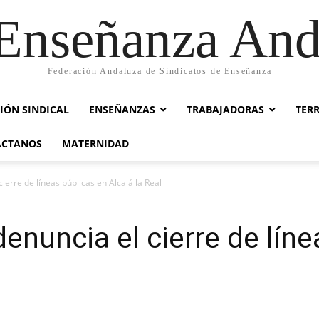
nseñanza And
Federación Andaluza de Sindicatos de Enseñanza
IÓN SINDICAL
ENSEÑANZAS
TRABAJADORAS
TER
ACTANOS
MATERNIDAD
erre de líneas públicas en Alcalá la Real
nuncia el cierre de líne