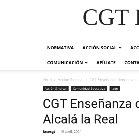
CGT E
NORMATIVA
ACCIÓN SOCIAL
ACC
COMUNICACIÓN
AFÍLIATE
CONT
Inicio
Acción Sindical
CGT Enseñanza denuncia el ci
Acción Sindical
Comunidad Educativa
Jaén
CGT Enseñanza de
Alcalá la Real
fasecgt
-
19 abril, 2024