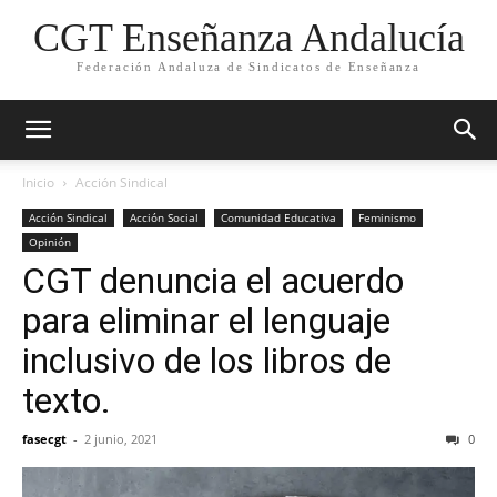
CGT Enseñanza Andalucía
Federación Andaluza de Sindicatos de Enseñanza
Inicio
Acción Sindical
Acción Sindical
Acción Social
Comunidad Educativa
Feminismo
Opinión
CGT denuncia el acuerdo
para eliminar el lenguaje
inclusivo de los libros de
texto.
fasecgt
-
2 junio, 2021
0