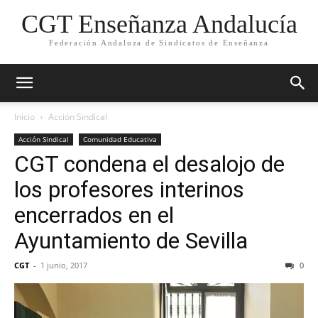
CGT Enseñanza Andalucía
Federación Andaluza de Sindicatos de Enseñanza
Inicio
Acción Sindical
Acción Sindical
Comunidad Educativa
CGT condena el desalojo de
los profesores interinos
encerrados en el
Ayuntamiento de Sevilla
CGT
-
1 junio, 2017
0