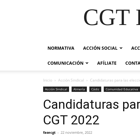
CGT E
NORMATIVA
ACCIÓN SOCIAL
ACC
COMUNICACIÓN
AFÍLIATE
CONT
Inicio
Acción Sindical
Candidaturas para las elecc
Acción Sindical
Almería
Cádiz
Comunidad Educativa
Candidaturas par
CGT 2022
fasecgt
-
22 noviembre, 2022