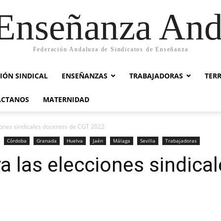
nseñanza And
Federación Andaluza de Sindicatos de Enseñanza
IÓN SINDICAL
ENSEÑANZAS
TRABAJADORAS
TER
ACTANOS
MATERNIDAD
iones sindicales docentes de CGT 2022
Córdoba
Granada
Huelva
Jaén
Málaga
Sevilla
Trabajadoras
a las elecciones sindica