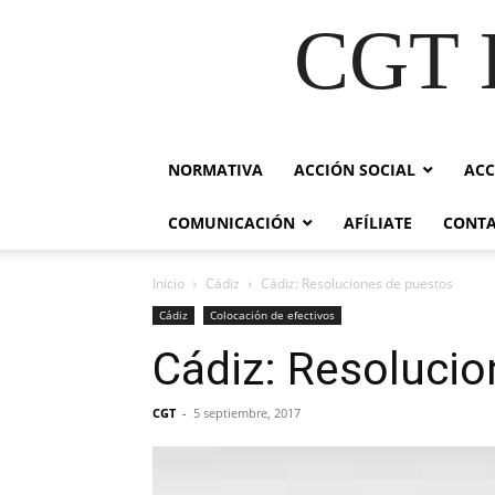
CGT E
NORMATIVA
ACCIÓN SOCIAL
ACC
COMUNICACIÓN
AFÍLIATE
CONT
Inicio
Cádiz
Cádiz: Resoluciones de puestos
Cádiz
Colocación de efectivos
Cádiz: Resoluci
CGT
-
5 septiembre, 2017